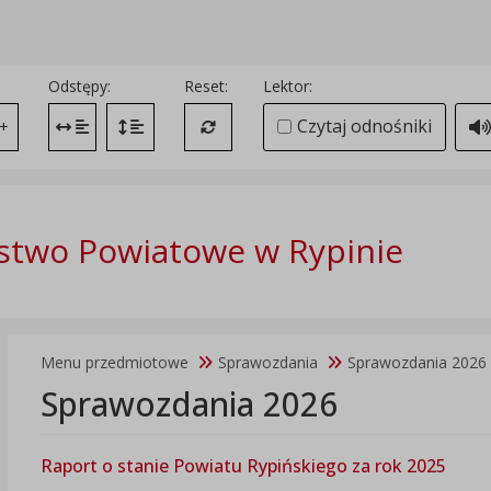
Odstępy:
Reset:
Lektor:
Czytaj odnośniki
+
Zmień odstęp między literami
Zmień interlinię i margines między paragrafami
Przywróć ustawienia domyślne
stwo Powiatowe w Rypinie
Menu przedmiotowe
Sprawozdania
Sprawozdania 2026
Sprawozdania 2026
Raport o stanie Powiatu Rypińskiego za rok 2025