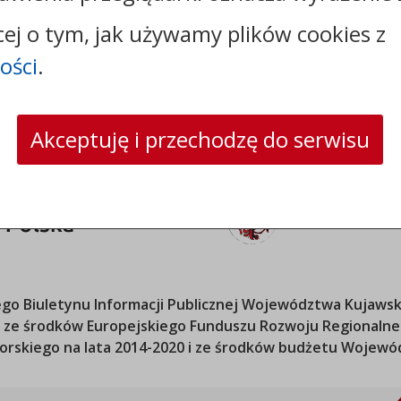
skrytka ePUAP: /dde1205mld/SkrytkaESP
cej o tym, jak używamy plików cookies z
strona www:
powiatrypinski.pl
ości
.
Akceptuję i przechodzę do serwisu
o Biuletynu Informacji Publicznej
Województwa Kujawsk
ana ze środków Europejskiego Funduszu Rozwoju Regional
orskiego
na lata 2014-2020 i ze środków budżetu
Wojewód