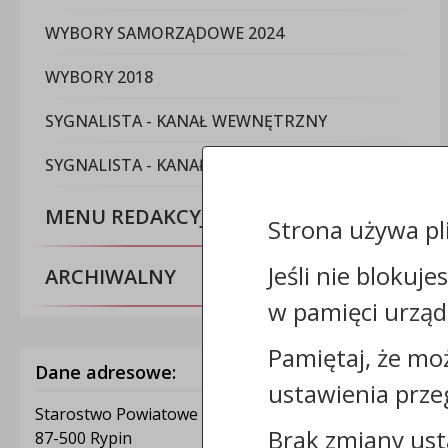
WYBORY SAMORZĄDOWE 2024
WYBORY 2018
SYGNALISTA - KANAŁ WEWNĘTRZNY
SYGNALISTA - KANAŁ ZEWNĘTRZNY
MENU REDAKCYJNE
Strona używa pl
Jeśli nie blokuje
ARCHIWALNY
w pamięci urząd
Pamiętaj, że mo
Dane adresowe:
ustawienia prze
Starostwo Powiatowe w Rypinie
Brak zmiany ust
87-500 Rypin