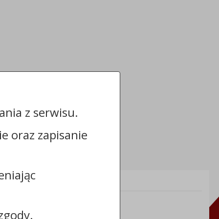
nia z serwisu.
cie oraz zapisanie
eniając
Informacje dodatkowe:
NIP: 8921481530
zgody.
REGON: 910866703