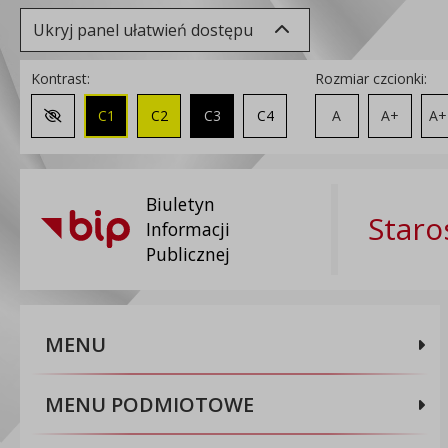
Ukryj panel ułatwień dostępu
Kontrast:
Rozmiar czcionki:
C1
C2
C3
C4
A
A+
A+
Zmień kontrast na domyślny
Biuletyn
Staro
Informacji
Publicznej
MENU
MENU PODMIOTOWE