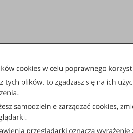
ików cookies w celu poprawnego korzysta
sz tych plików, to zgadzasz się na ich uży
zenia.
żesz samodzielnie zarządzać cookies, zmi
Kontakt:
glądarki.
tel.:
+48542802432
awienia przeglądarki oznacza wyrażenie 
e-mail:
sekretariat@powiatrypinski.pl