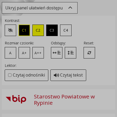
Ukryj panel ułatwień dostępu
Kontrast:
C1
C2
C3
C4
Zmień kontrast na domyślny
Rozmiar czcionki:
Odstępy:
Reset:
A
A+
A++
Zmień odstęp między literami
Zmień interlinię i margines
Przywróć ustawi
Lektor:
Czytaj odnośniki
Czytaj tekst
Starostwo Powiatowe w
Rypinie