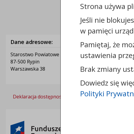
Strona używa pl
Jeśli nie blokuje
w pamięci urząd
Dane adresowe:
Pamiętaj, że mo
ustawienia prze
Starostwo Powiatowe w Rypinie
87-500 Rypin
Brak zmiany ust
Warszawska 38
Dowiedz się wię
Polityki Prywatn
Deklaracja dostępności
Polityka prywatności