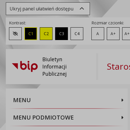
Ukryj panel ułatwień dostępu
Kontrast:
Rozmiar czcionki:
C1
C2
C3
C4
A
A+
A+
Zmień kontrast na domyślny
Biuletyn
Staro
Informacji
Publicznej
MENU
MENU PODMIOTOWE