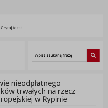
Czytaj tekst
Wyszukiwarka
Szukaj
wie nieodpłatnego
dków trwałych na rzecz
uropejskiej w Rypinie