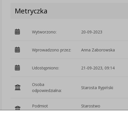
Metryczka
Wytworzono:
20-09-2023
Wprowadzono przez:
Anna Zaborowska
Udostępniono:
21-09-2023, 09:14
Osoba
Starosta Rypiński
odpowiedzialna:
Podmiot
Starostwo
udostępniający:
Powiatowe w Rypinie