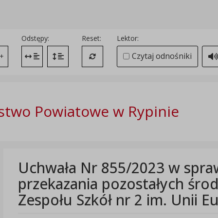
Odstępy:
Reset:
Lektor:
Czytaj odnośniki
+
Zmień odstęp między literami
Zmień interlinię i margines między paragrafami
Przywróć ustawienia domyślne
stwo Powiatowe w Rypinie
Uchwała Nr 855/2023 w spra
przekazania pozostałych śro
Zespołu Szkół nr 2 im. Unii E