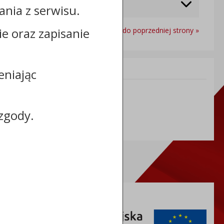
nia z serwisu.
cie oraz zapisanie
Powrót do poprzedniej strony »
Informacje dodatkowe:
eniając
NIP: 8921481530
REGON: 910866703
zgody.