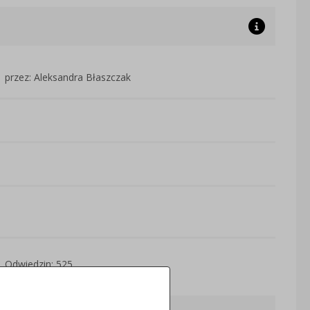
przez: Aleksandra Błaszczak
Odwiedzin: 525