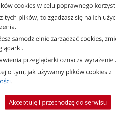
Załączniki
ików cookies w celu poprawnego korzysta
sz tych plików, to zgadzasz się na ich uży
zenia.
Kontakt:
żesz samodzielnie zarządzać cookies, zmi
glądarki.
tel.:
+48542802432
e-mail:
sekretariat@powiatrypinski.pl
awienia przeglądarki oznacza wyrażenie 
skrytka ePUAP: /dde1205mld/SkrytkaESP
strona www:
powiatrypinski.pl
cej o tym, jak używamy plików cookies z
ości
.
Akceptuję i przechodzę do serwisu