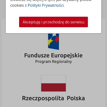
Deklaracja dostępności
cookies z
Polityki Prywatności
.
Polityka prywatności
Akceptuję i przechodzę do serwisu