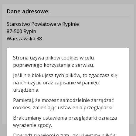
Dane adresowe:
Starostwo Powiatowe w Rypinie
87-500 Rypin
Warszawska 38
Kontakt:
Strona używa plików cookies w celu
tel.:
+48542802432
poprawnego korzystania z serwisu.
e-mail:
sekretariat@powiatrypinski.pl
Jeśli nie blokujesz tych plików, to zgadzasz się
skrytka ePUAP: /dde1205mld/SkrytkaESP
na ich użycie oraz zapisanie w pamięci
strona www:
powiatrypinski.pl
urządzenia.
Informacje dodatkowe:
Pamiętaj, że możesz samodzielnie zarządzać
cookies, zmieniając ustawienia przeglądarki.
NIP: 8921481530
REGON: 910866703
Brak zmiany ustawienia przeglądarki oznacza
wyrażenie zgody.
Dowiedz się więcej o tym, jak używamy plików