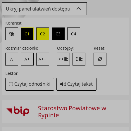
Ukryj panel ułatwień dostępu
Kontrast:
C1
C2
C3
C4
Zmień kontrast na domyślny
Rozmiar czcionki:
Odstępy:
Reset:
A
A+
A++
Zmień odstęp między literami
Zmień interlinię i margines
Przywróć ustawi
Lektor:
Czytaj odnośniki
Czytaj tekst
Starostwo Powiatowe w
Rypinie