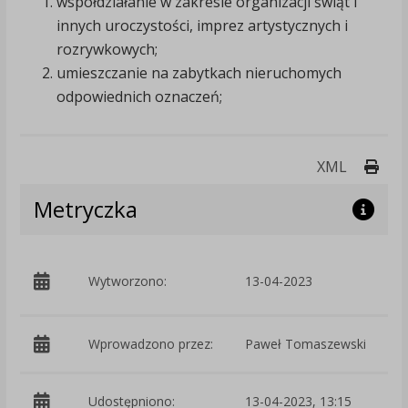
współdziałanie w zakresie organizacji świąt i
innych uroczystości, imprez artystycznych i
rozrywkowych;
umieszczanie na zabytkach nieruchomych
odpowiednich oznaczeń;
Druk
XML
Metryczka
p
Wytworzono:
13-04-2023
Wprowadzono przez:
Paweł Tomaszewski
Udostępniono:
13-04-2023, 13:15