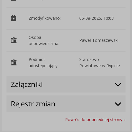
p
Zmodyfikowano:
05-08-2026, 10:03
P
Osoba
Paweł Tomaszewski
odpowiedzialna:
Podmiot
Starostwo
O
udostępniający:
Powiatowe w Rypinie
Załączniki
Rejestr zmian
Powrót do poprzedniej strony »