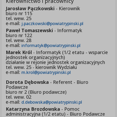
Kierownictwo i pracownicy
Jarosław Pączkowski
- Kierownik
biuro nr 115
tel. wew. 25
e-mail:
j.paczkowski@powiatrypinski.pl
Paweł Tomaszewski
- Informatyk
biuro nr 122
tel. wew. 28
e-mail:
informatyk@powiatrypinski.pl
Marek Król
- Informatyk (1/2 etatu - wsparcie
jednostek organizacyjnych)
działanie w rejonie jednostek organizacyjnych
tel. wew. 25 - kierownik Wydziału
e-mail:
m.krol@powiatrypinski.pl
Dorota Dębowska
- Referent - Biuro
Podawcze
biuro nr 2 (Biuro podawcze)
tel. wew. 02
e-mail:
d.debowska@powiatrypinski.pl
Katarzyna Brozdowska
- Pomoc
administracyjna (1/2 etatu) - Biuro Podawcze